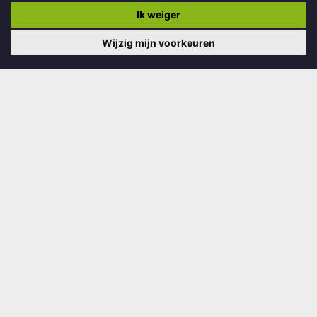
Ik weiger
Wijzig mijn voorkeuren
Lancering Liberation Route Europe, route
Oost-Fryslân
Op 14 april hebben in de Sluisfabriek vijf bestuurders van de
gemeenten Ooststellingwerf, Opsterland, Smallingerland,
Achtkarspelen en Tytsjerksteradi...
Lees verder
Bekijk alle nieuwsberichten
Agenda
Afbeelding Stadswandelingen Drachten
Stadswandelingen Drachten