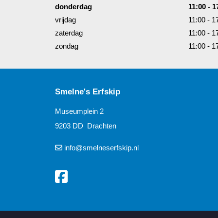
donderdag
11:00 - 1
vrijdag
11:00 - 1
zaterdag
11:00 - 1
zondag
11:00 - 1
Smelne's Erfskip
Museumplein 2
9203 DD Drachten
info@smelneserfskip.nl