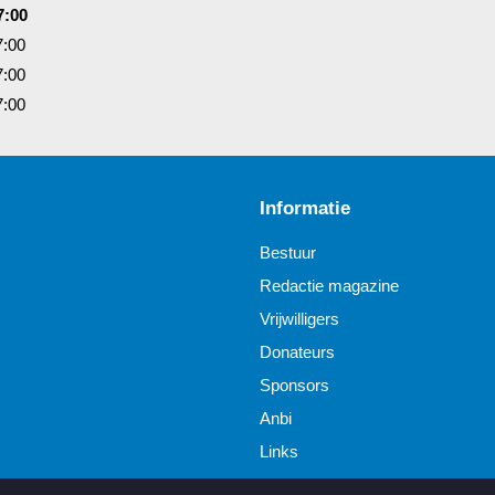
7:00
7:00
7:00
7:00
Informatie
Bestuur
Redactie magazine
Vrijwilligers
Donateurs
Sponsors
Anbi
Links