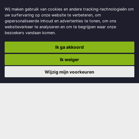
Wij maken gebruik van cookies en andere tracking-technologieën om
Magazine
uw surfervaring op onze website te verbeteren, om
FOTO OMSLAGOp 11 februari 1823 besloot Koning Willem I
gepersonaliseerde inhoud en advertenties te tonen, om ons
websiteverkeer te analyseren en om te begrijpen waar onze
dat Drachten de hoofdplaats van Smallingerland
bezoekers vandaan komen.
moestworden. Dit jubileum wil Smelne’s Erf...
Lees verder
Ik ga akkoord
Ik weiger
Wijzig mijn voorkeuren