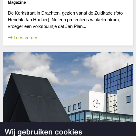
Magazine
De Kerkstraat in Drachten, gezien vanaf de Zuidkade (foto
Hendrik Jan Hoeber). Nu een pretentieus winkelcentrum,
vroeger een volksbuurtje dat Jan Plan...
Lees verder
Wij gebruiken cookies
Magazine 62