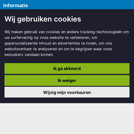
Informatie
Wij gebruiken cookies
Bestuur
Redactie magazine
Wij maken gebruik van cookies en andere tracking-technologieën om
Vrijwilligers
uw surfervaring op onze website te verbeteren, om
gepersonaliseerde inhoud en advertenties te tonen, om ons
Donateurs
websiteverkeer te analyseren en om te begrijpen waar onze
Sponsors
bezoekers vandaan komen.
Anbi
Ik ga akkoord
Links
Ik weiger
Wijzig mijn voorkeuren