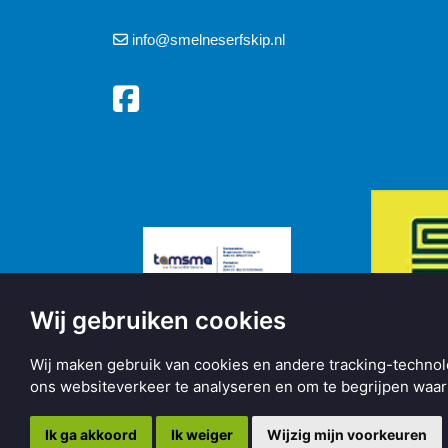
info@smelneserfskip.nl
Wij gebruiken cookies
Wij maken gebruik van cookies en andere tracking-technol
ons websiteverkeer te analyseren en om te begrijpen wa
Copyright © 2026 | Made with
BO. Be Original
| Powered b
Ik ga akkoord
Ik weiger
Wijzig mijn voorkeuren
Privacy statement
Informatie
Cookie instellingen