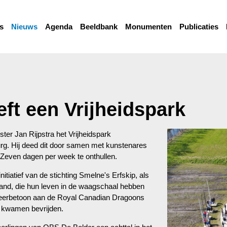
s
Nieuws
Agenda
Beeldbank
Monumenten
Publicaties
ft een Vrijheidspark
er Jan Rijpstra het Vrijheidspark
burg. Hij deed dit door samen met kunstenares
Zeven
dagen per week
te
onthullen.
itiatief van de stichting Smelne's Erfskip, als
land, die hun leven in de waagschaal hebben
n eerbetoon aan de Royal Canadian Dragoons
nd kwamen bevrijden.