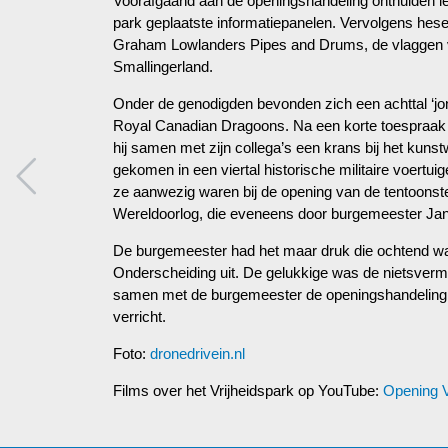
Voorafgaand aan de openingshandeling onthulden le
park geplaatste informatiepanelen. Vervolgens hes
Graham Lowlanders Pipes and Drums, de vlaggen v
Smallingerland.
Onder de genodigden bevonden zich een achttal ‘jon
Royal Canadian Dragoons. Na een korte toespraa
hij samen met zijn collega’s een krans bij het kun
gekomen in een viertal historische militaire voert
ze aanwezig waren bij de opening van de tentoonst
Wereldoorlog, die eveneens door burgemeester Jan 
De burgemeester had het maar druk die ochtend wan
Onderscheiding uit. De gelukkige was de nietsve
samen met de burgemeester de openingshandeling v
verricht.
Foto:
dronedrivein.nl
Films over het Vrijheidspark op YouTube:
Opening V