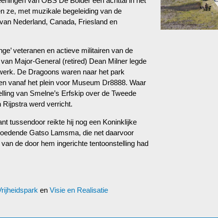
erlingen van OBS De Bolder een achttal in het
en ze, met muzikale begeleiding van de
an Nederland, Canada, Friesland en
ge’ veteranen en actieve militairen van de
k
van Major
-General (retired) Dean Milner legde
stwerk. De Dragoons
waren naar het park
uigen vanaf het plein voor Museum Dr8888. Waar
elling van Smelne’s Erfskip over de Tweede
Rijpstra werd verricht.
t tussendoor reikte hij nog een Koninklijke
rmoedende Gatso Lamsma, die net daarvoor
an de door hem ingerichte tentoonstelling had
rijheidspark
en
Visie en Realisatie