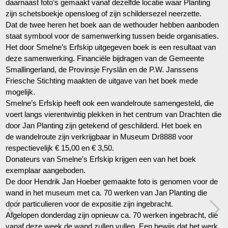
daarnaast foto’s gemaakt vanaf dezelfde locatie waar Planting
zijn schetsboekje opensloeg of zijn schildersezel neerzette.
Dat de twee heren het boek aan de wethouder hebben aanboden
staat symbool voor de samenwerking tussen beide organisaties.
Het door Smelne’s Erfskip uitgegeven boek is een resultaat van
deze samenwerking. Financiële bijdragen van de Gemeente
Smallingerland, de Provinsje Fryslân en de P.W. Janssens
Friesche Stichting maakten de uitgave van het boek mede
mogelijk.
Smelne’s Erfskip heeft ook een wandelroute samengesteld, die
voert langs vierentwintig plekken in het centrum van Drachten die
door Jan Planting zijn getekend of geschilderd. Het boek en
de wandelroute zijn verkrijgbaar in Museum Dr8888 voor
respectievelijk € 15,00 en € 3,50.
Donateurs van Smelne’s Erfskip krijgen een van het boek
exemplaar aangeboden.
De door Hendrik Jan Hoeber gemaakte foto is genomen voor de
wand in het museum met ca. 70 werken van Jan Planting die
door particulieren voor de expositie zijn ingebracht.
Afgelopen donderdag zijn opnieuw ca. 70 werken ingebracht, die
vanaf deze week de wand zullen vullen. Een bewijs dat het werk