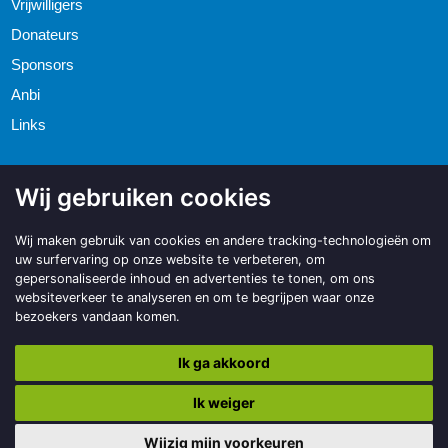
Vrijwilligers
Donateurs
Sponsors
Anbi
Links
Wij gebruiken cookies
Wij maken gebruik van cookies en andere tracking-technologieën om
uw surfervaring op onze website te verbeteren, om
gepersonaliseerde inhoud en advertenties te tonen, om ons
websiteverkeer te analyseren en om te begrijpen waar onze
bezoekers vandaan komen.
Ik ga akkoord
Ik weiger
Copyright © 2026 | Made with
BO. Be Original
| Powered by
BO Creator
DXP®
Privacy statement
Informatie
Cookie instellingen
Wijzig mijn voorkeuren