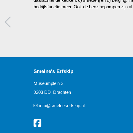
daarachter de keuken; c) smederij en d) berging. 
bedrijfsfunctie meer. Ook de benzinepompen zijn al
Smelne's Erfskip
Museumplein 2
9203 DD Drachten
info@smelneserfskip.nl