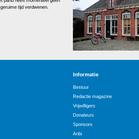
Het pand heeft momenteel geen
 geruime tijd verdwenen.
Informatie
Bestuur
Redactie magazine
Vrijwilligers
Donateurs
Sponsors
Anbi