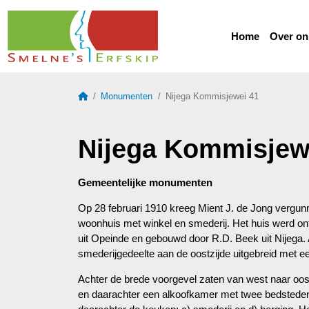
Home
Over on
Home
Monumenten
Nijega Kommisjewei 41
Nijega Kommisjew
Gemeentelijke monumenten
Op 28 februari 1910 kreeg Mient J. de Jong vergun
woonhuis met winkel en smederij. Het huis werd o
uit Opeinde en gebouwd door R.D. Beek uit Nijega. Al
smederijgedeelte aan de oostzijde uitgebreid met e
Achter de brede voorgevel zaten van west naar oo
en daarachter een alkoofkamer met twee bedsteden