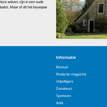
 Deze ankers zijn in een oude
aatst. Maar of dit het bouwjaar
Informatie
Bestuur
Redactie magazine
Vrijwilligers
Donateurs
Sponsors
Anbi