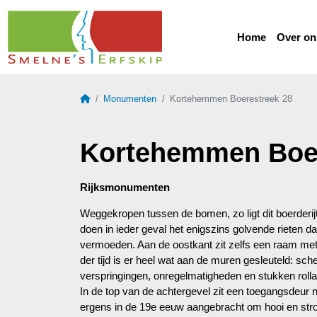
Home
Over on
Home
Monumenten
Kortehemmen Boerestreek 28
Kortehemmen Boer
Rijksmonumenten
Weggekropen tussen de bomen, zo ligt dit boerderijtj
doen in ieder geval het enigszins golvende rieten da
vermoeden. Aan de oostkant zit zelfs een raam met tw
der tijd is er heel wat aan de muren gesleuteld: sche
verspringingen, onregelmatigheden en stukken rollaa
In de top van de achtergevel zit een toegangsdeur na
ergens in de 19e eeuw aangebracht om hooi en str