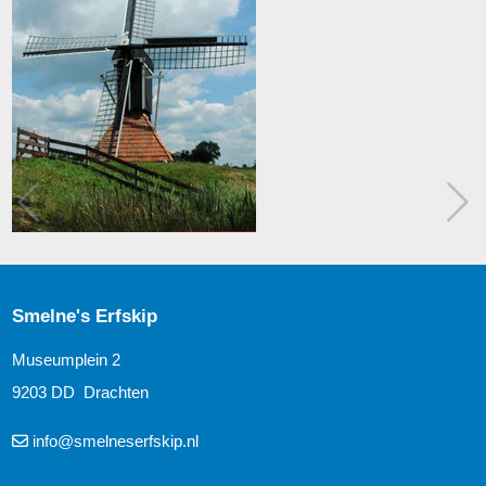
Smelne's Erfskip
Museumplein 2
9203 DD Drachten
info@smelneserfskip.nl