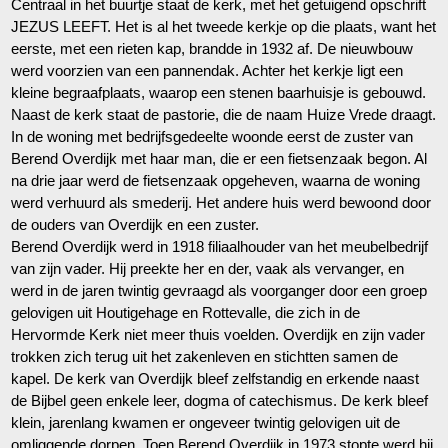
Centraal in het buurtje staat de kerk, met het getuigend opschrift
JEZUS LEEFT. Het is al het tweede kerkje op die plaats, want het
eerste, met een rieten kap, brandde in 1932 af. De nieuwbouw
werd voorzien van een pannendak. Achter het kerkje ligt een
kleine begraafplaats, waarop een stenen baarhuisje is gebouwd.
Naast de kerk staat de pastorie, die de naam Huize Vrede draagt.
In de woning met bedrijfsgedeelte woonde eerst de zuster van
Berend Overdijk met haar man, die er een fietsenzaak begon. Al
na drie jaar werd de fietsenzaak opgeheven, waarna de woning
werd verhuurd als smederij. Het andere huis werd bewoond door
de ouders van Overdijk en een zuster.
Berend Overdijk werd in 1918 filiaalhouder van het meubelbedrijf
van zijn vader. Hij preekte her en der, vaak als vervanger, en
werd in de jaren twintig gevraagd als voorganger door een groep
gelovigen uit Houtigehage en Rottevalle, die zich in de
Hervormde Kerk niet meer thuis voelden. Overdijk en zijn vader
trokken zich terug uit het zakenleven en stichtten samen de
kapel. De kerk van Overdijk bleef zelfstandig en erkende naast
de Bijbel geen enkele leer, dogma of catechismus. De kerk bleef
klein, jarenlang kwamen er ongeveer twintig gelovigen uit de
omliggende dorpen. Toen Berend Overdijk in 1973 stopte werd hij