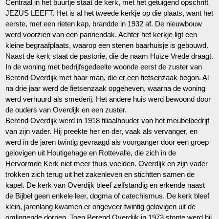
Centraal in het buurtje staat de kerk, met het getuigend opschrift
JEZUS LEEFT. Het is al het tweede kerkje op die plaats, want het
eerste, met een rieten kap, brandde in 1932 af. De nieuwbouw
werd voorzien van een pannendak. Achter het kerkje ligt een
kleine begraafplaats, waarop een stenen baarhuisje is gebouwd.
Naast de kerk staat de pastorie, die de naam Huize Vrede draagt.
In de woning met bedrijfsgedeelte woonde eerst de zuster van
Berend Overdijk met haar man, die er een fietsenzaak begon. Al
na drie jaar werd de fietsenzaak opgeheven, waarna de woning
werd verhuurd als smederij. Het andere huis werd bewoond door
de ouders van Overdijk en een zuster.
Berend Overdijk werd in 1918 filiaalhouder van het meubelbedrijf
van zijn vader. Hij preekte her en der, vaak als vervanger, en
werd in de jaren twintig gevraagd als voorganger door een groep
gelovigen uit Houtigehage en Rottevalle, die zich in de
Hervormde Kerk niet meer thuis voelden. Overdijk en zijn vader
trokken zich terug uit het zakenleven en stichtten samen de
kapel. De kerk van Overdijk bleef zelfstandig en erkende naast
de Bijbel geen enkele leer, dogma of catechismus. De kerk bleef
klein, jarenlang kwamen er ongeveer twintig gelovigen uit de
omliggende dorpen. Toen Berend Overdijk in 1973 stopte werd hij