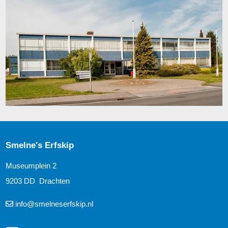
Smelne's Erfskip
Museumplein 2
9203 DD Drachten
info@smelneserfskip.nl