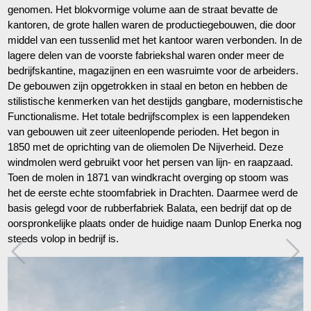
genomen. Het blokvormige volume aan de straat bevatte de
kantoren, de grote hallen waren de productiegebouwen, die door
middel van een tussenlid met het kantoor waren verbonden. In de
lagere delen van de voorste fabriekshal waren onder meer de
bedrijfskantine, magazijnen en een wasruimte voor de arbeiders.
De gebouwen zijn opgetrokken in staal en beton en hebben de
stilistische kenmerken van het destijds gangbare, modernistische
Functionalisme. Het totale bedrijfscomplex is een lappendeken
van gebouwen uit zeer uiteenlopende perioden. Het begon in
1850 met de oprichting van de oliemolen De Nijverheid. Deze
windmolen werd gebruikt voor het persen van lijn- en raapzaad.
Toen de molen in 1871 van windkracht overging op stoom was
het de eerste echte stoomfabriek in Drachten. Daarmee werd de
basis gelegd voor de rubberfabriek Balata, een bedrijf dat op de
oorspronkelijke plaats onder de huidige naam Dunlop Enerka nog
steeds volop in bedrijf is.