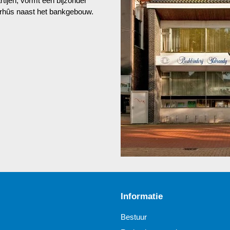
tijen, vormt een bijzonder
erhûs naast het bankgebouw.
Informatie
Bestuur