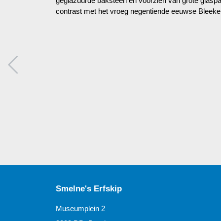
geglazuurde baksteen en voorzien van grote glaspar
contrast met het vroeg negentiende eeuwse Bleek
Smelne's Erfskip
Museumplein 2