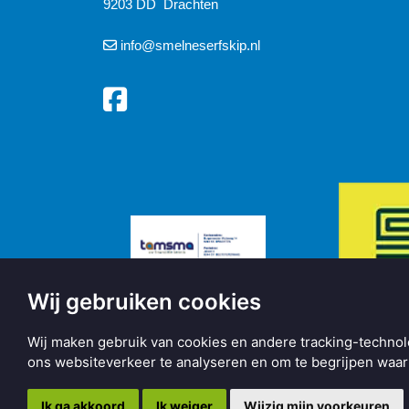
9203 DD Drachten
info@smelneserfskip.nl
Wij gebruiken cookies
Wij maken gebruik van cookies en andere tracking-technol
ons websiteverkeer te analyseren en om te begrijpen wa
Copyright © 2026 | Made with
BO. Be Original
| Powered b
Ik ga akkoord
Ik weiger
Wijzig mijn voorkeuren