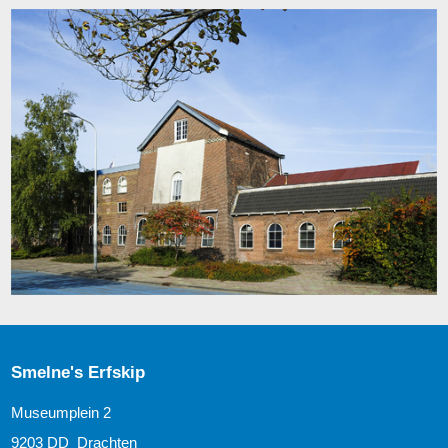
Smelne's Erfskip
Museumplein 2
9203 DD Drachten