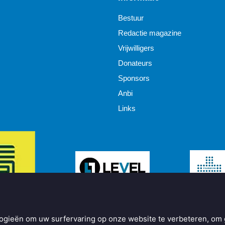
Bestuur
Redactie magazine
Vrijwilligers
Donateurs
Sponsors
Anbi
Links
ogieën om uw surfervaring op onze website te verbeteren, om 