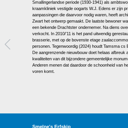
Smallingerlandse periode (1930-1941) als ambtswon
kraamkliniek vestigde oogarts W.J. Edens er zijn p
aanpassingen die daarvoor nodig waren, heeft arc
Zwart het ontwerp gemaakt. De laatste bewoner w
een bekende Drachtster ondernemer. Na diens overl
verkocht. In 2010/'11 is het pand uitwendig gerest
brasserie, met op de bovenste etage zaalaccommod
personen. Tegenwoordig (2024) houdt Tamsma cs B
De aangrenzende nieuwbouw doet helaas afbreuk a
kwaliteiten van dit bijzondere gemeentelijke monum
Anderen menen dat daardoor de schoonheid van het
voren komt.
Smelne's Erfskip