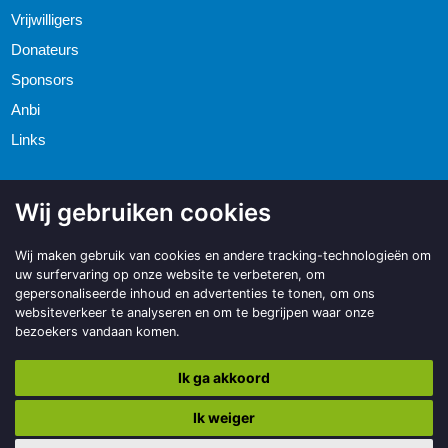
Vrijwilligers
Donateurs
Sponsors
Anbi
Links
Wij gebruiken cookies
Wij maken gebruik van cookies en andere tracking-technologieën om
uw surfervaring op onze website te verbeteren, om
gepersonaliseerde inhoud en advertenties te tonen, om ons
websiteverkeer te analyseren en om te begrijpen waar onze
bezoekers vandaan komen.
Ik ga akkoord
Ik weiger
Copyright © 2026 | Made with
BO. Be Original
| Powered by
BO Creator
DXP®