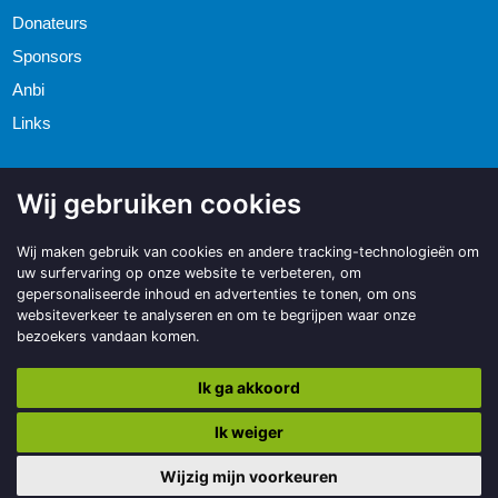
Donateurs
Sponsors
Anbi
Links
Wij gebruiken cookies
Wij maken gebruik van cookies en andere tracking-technologieën om
uw surfervaring op onze website te verbeteren, om
gepersonaliseerde inhoud en advertenties te tonen, om ons
websiteverkeer te analyseren en om te begrijpen waar onze
bezoekers vandaan komen.
Ik ga akkoord
Ik weiger
Copyright © 2026 | Made with
BO. Be Original
| Powered by
BO Creator
DXP®
Privacy statement
Informatie
Cookie instellingen
Wijzig mijn voorkeuren