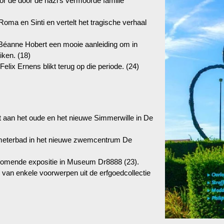
or de door de nazi’s vermoorde familie
oma en Sinti en vertelt het tragische verhaal
éanne Hobert een mooie aanleiding om in
ken. (18)
 Felix Ernens blikt terug op die periode. (24)
 aan het oude en het nieuwe Simmerwille in De
 meterbad in het nieuwe zwemcentrum De
 komende expositie in Museum Dr8888 (23).
k van enkele voorwerpen uit de erfgoedcollectie