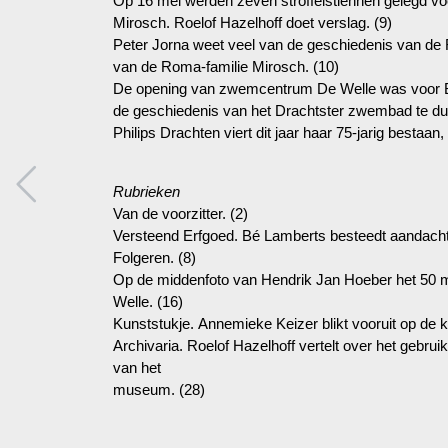
Op 16 mei werden zeven stroffelstiennen gelegd vo
Mirosch. Roelof Hazelhoff doet verslag. (9)
Peter Jorna weet veel van de geschiedenis van de R
van de Roma-familie Mirosch. (10)
De opening van zwemcentrum De Welle was voor B
de geschiedenis van het Drachtster zwembad te dui
Philips Drachten viert dit jaar haar 75-jarig bestaan,
Rubrieken
Van de voorzitter. (2)
Versteend Erfgoed. Bé Lamberts besteedt aandacht
Folgeren. (8)
Op de middenfoto van Hendrik Jan Hoeber het 50
Welle. (16)
Kunststukje. Annemieke Keizer blikt vooruit op de
Archivaria. Roelof Hazelhoff vertelt over het gebrui
van het
museum. (28)